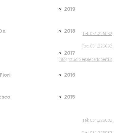
2019
 De
2018
Tel: 051.226032
Fax: 051.226032
2017
info@studiolegalecarloberti.it
Fiori
2016
esco
2015
Tel: 051.226032
Fax: 051.226032